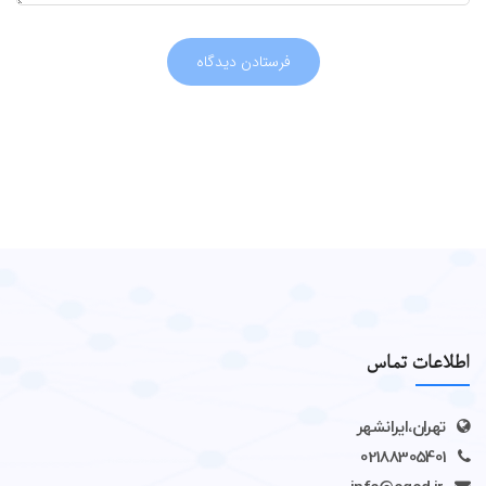
اطلاعات تماس
تهران،ایرانشهر
02188305401